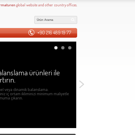
Armaturen
global website and other country offices.
+90 216 489 19 77
lanslama ürünleri ile
tırın.
uel veya dinamik balanslama.
iniz iç ortam ikliminizi minimum maliyetle
imuma çıkarın.