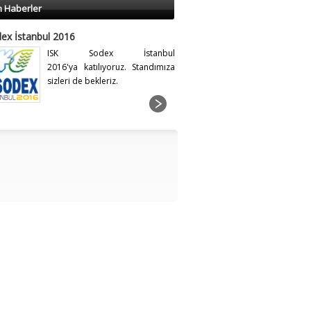
n Haberler
ex İstanbul 2016
ISK Sodex İstanbul
2016'ya katılıyoruz. Standımıza
sizleri de bekleriz.
erji Fuarı 2015
ICCI 2015'e katılıyoruz.
Standımıza sizleri de bekleriz.
ex İstanbul 2014
ISK Sodex İstanbul 2014'e
katılıyoruz. Standımıza sizleri de
bekleriz.
nşlı ürünlerimiz