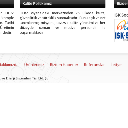
Kalite Politikamız
Bizde
lan HERZ
HERZ Viyana'daki merkezinden 75 ülkede kalite,
ISK Sod
 'komple
güvenilirlik ve süreklilik sunmaktadır. Bunu açık ve net
r. Tarihi
tanımlanmış misyonu, tavizsiz kalite yönetimi ve her
retimin
düzeyde uzman ve motive personeli ile
indedir.
başarmaktadır.
ICCI En
Hakkımızda
Ürünlerimiz
Bizden Haberler
Referanslar
İletişim
e Enerji Sistemleri Tic. Ltd. Şti.
ISK Sod
Yeni fla