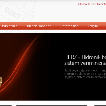
Click here to view
Herz 
Ürünlerimiz
Bizden Haberler
Referanslar
İletişim
HERZ - Hidronik ba
sistem veriminizi ar
Sabit veya değişken debi, man
Hidronik balanslama ile istediğ
sağlayın, sistem verimini maks